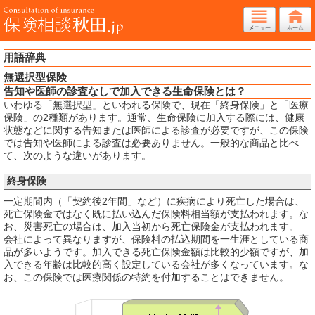
用語辞典
無選択型保険
告知や医師の診査なしで加入できる生命保険とは？
いわゆる「無選択型」といわれる保険で、現在「終身保険」と「医療
保険」の2種類があります。通常、生命保険に加入する際には、健康
状態などに関する告知または医師による診査が必要ですが、この保険
では告知や医師による診査は必要ありません。一般的な商品と比べ
て、次のような違いがあります。
終身保険
一定期間内（「契約後2年間」など）に疾病により死亡した場合は、
死亡保険金ではなく既に払い込んだ保険料相当額が支払われます。な
お、災害死亡の場合は、加入当初から死亡保険金が支払われます。
会社によって異なりますが、保険料の払込期間を一生涯としている商
品が多いようです。加入できる死亡保険金額は比較的少額ですが、加
入できる年齢は比較的高く設定している会社が多くなっています。な
お、この保険では医療関係の特約を付加することはできません。