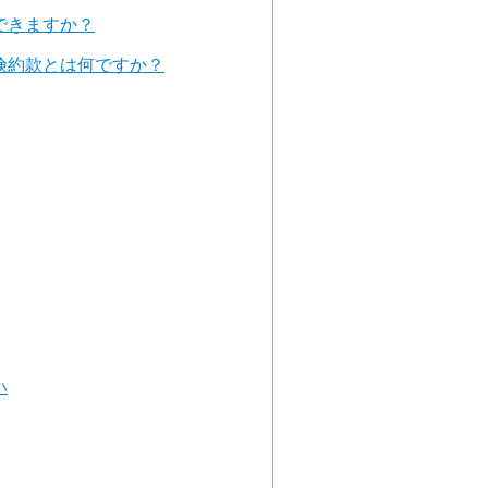
できますか？
険約款とは何ですか？
い