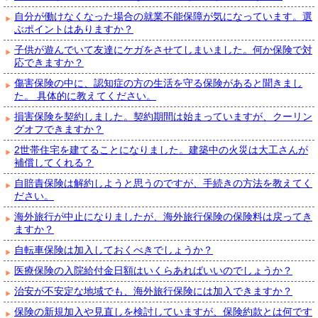
自分が働けなくなった場合の就業不能保障が気になっています。選
ぶポイントはありますか？
子供が遊んでいて友達にケガをさせてしまいました。何か保険で対
応できますか？
傷害保険の中に、認知症の方の生活を守る保険があると聞きまし
た。 具体的に教えてください。
損害保険を契約しました。契約期間は始まっていますが、クーリン
グオフできますか？
2世帯住宅を建てることになりました。建築中の火災は大工さんが
補償してくれる？
自賠責保険は解約しようと思うのですが、手続きの方法を教えてく
ださい。
海外旅行が中止になりましたが、海外旅行保険の保険料は戻ってき
ますか？
自転車保険は加入しておくべきでしょうか？
医療保険の入院給付金日額はいくらあればいいのでしょうか？
治安が不安定な地域でも、海外旅行保険には加入できますか？
保険の新規加入や見直しを検討していますが、保険約款とは何です