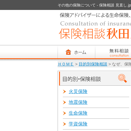
その他の保険について - 保険相談 見直し.jp 
ＨＯＭＥ
>
目的別保険相談
> なぜ、保
火災保険
地震保険
生命保険
学資保険