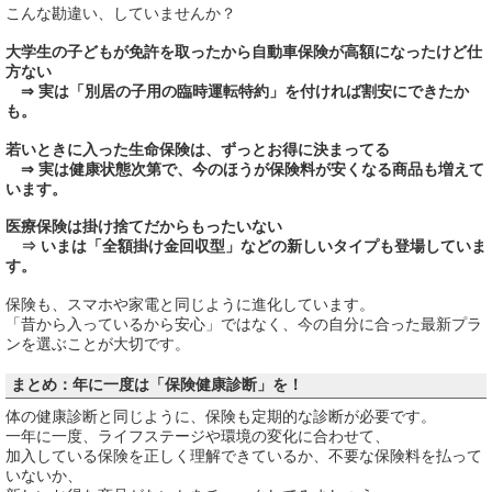
こんな勘違い、していませんか？
大学生の子どもが免許を取ったから自動車保険が高額になったけど仕
方ない
⇒ 実は「別居の子用の臨時運転特約」を付ければ割安にできたか
も。
若いときに入った生命保険は、ずっとお得に決まってる
⇒ 実は健康状態次第で、今のほうが保険料が安くなる商品も増えて
います。
医療保険は掛け捨てだからもったいない
⇒ いまは「全額掛け金回収型」などの新しいタイプも登場していま
す。
保険も、スマホや家電と同じように進化しています。
「昔から入っているから安心」ではなく、今の自分に合った最新プラ
ンを選ぶことが大切です。
まとめ：年に一度は「保険健康診断」を！
体の健康診断と同じように、保険も定期的な診断が必要です。
一年に一度、ライフステージや環境の変化に合わせて、
加入している保険を正しく理解できているか、不要な保険料を払って
いないか、