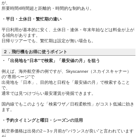
が、
所要時間4時間超と距離的・時間的な制約あり。
・平日・土休日・繁忙期の違い
平日利用が基本的に安く、土休日・連休・年末年始などは料金が上が
る傾向があります。
日帰りツアーでも、繁忙期は設定が無い場合も。
２．飛行機をお得に使うポイント
・「出発地を“日本”で検索」「最安値の月」を狙う
例えば、海外航空券の例ですが、Skyscanner（スカイスキャナー）
の“専用ページ”で
出発地を「日本」、目的地と日程を「最安値の月」で検索すること
で、
通常では見つけづらい最安運賃が発掘できます。
国内線でもこのような「検索ワザ／日程柔軟性」がコスト低減に効き
ます。
・予約タイミングと曜日・シーズンの活用
航空券価格は出発の2～3ヶ月前が“バランスが良い”と言われています
が、