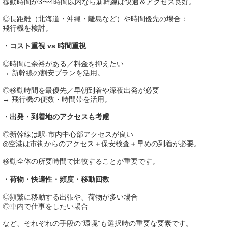
移動時間が3〜4時間以内なら新幹線は快適＆アクセス良好。
◎長距離（北海道・沖縄・離島など）や時間優先の場合：
飛行機を検討。
・コスト重視 vs 時間重視
◎時間に余裕がある／料金を抑えたい
→ 新幹線の割安プランを活用。
◎移動時間を最優先／早朝到着や深夜出発が必要
→ 飛行機の便数・時間帯を活用。
・出発・到着地のアクセスも考慮
◎新幹線は駅‐市内中心部アクセスが良い
◎空港は市街からのアクセス＋保安検査＋早めの到着が必要。
移動全体の所要時間で比較することが重要です。
・荷物・快適性・頻度・移動回数
◎頻繁に移動する出張や、荷物が多い場合
◎車内で仕事をしたい場合
など、それぞれの手段の“環境”も選択時の重要な要素です。