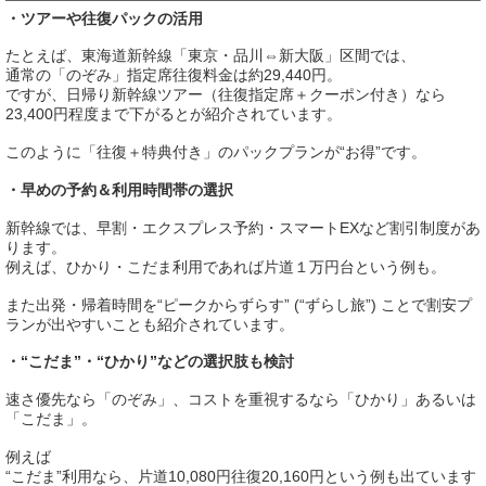
・ツアーや往復パックの活用
たとえば、東海道新幹線「東京・品川⇔新大阪」区間では、
通常の「のぞみ」指定席往復料金は約29,440円。
ですが、日帰り新幹線ツアー（往復指定席＋クーポン付き）なら
23,400円程度まで下がるとが紹介されています。
このように「往復＋特典付き」のパックプランが“お得”です。
・早めの予約＆利用時間帯の選択
新幹線では、早割・エクスプレス予約・スマートEXなど割引制度があ
ります。
例えば、ひかり・こだま利用であれば片道１万円台という例も。
また出発・帰着時間を“ピークからずらす” (“ずらし旅”) ことで割安プ
ランが出やすいことも紹介されています。
・“こだま”・“ひかり”などの選択肢も検討
速さ優先なら「のぞみ」、コストを重視するなら「ひかり」あるいは
「こだま」。
例えば
“こだま”利用なら、片道10,080円往復20,160円という例も出ています