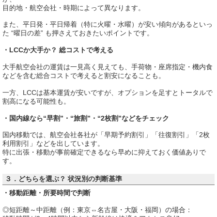
目的地・航空会社・時期によって異なります。
また、平日発・平日帰着（特に火曜・水曜）が安い傾向があるといっ
た “曜日の差” も押さえておきたいポイントです。
・LCCか大手か？ 総コストで考える
大手航空会社の運賃は一見高く見えても、手荷物・座席指定・機内食
などを含む総合コストで考えると割安になることも。
一方、LCCは基本運賃が安いですが、オプションを足すとトータルで
割高になる可能性も。
・国内線なら“早割”・“旅割”・“2枚割”などをチェック
国内移動では、航空会社各社が「早期予約割引」「往復割引」「2枚
利用割引」などを出しています。
特に出張・移動が事前確定できるなら早めに抑えておく価値ありで
す。
３．どちらを選ぶ？ 状況別の判断基準
・移動距離・所要時間で判断
◎短距離～中距離（例：東京⇔名古屋・大阪・福岡）の場合：