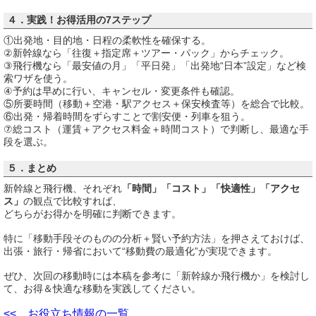
４．実践！お得活用の7ステップ
①出発地・目的地・日程の柔軟性を確保する。
②新幹線なら「往復＋指定席＋ツアー・パック」からチェック。
③飛行機なら「最安値の月」「平日発」「出発地“日本”設定」など検
索ワザを使う。
④予約は早めに行い、キャンセル・変更条件も確認。
⑤所要時間（移動＋空港・駅アクセス＋保安検査等）を総合で比較。
⑥出発・帰着時間をずらすことで割安便・列車を狙う。
⑦総コスト（運賃＋アクセス料金＋時間コスト）で判断し、最適な手
段を選ぶ。
５．まとめ
新幹線と飛行機、それぞれ
「時間」「コスト」「快適性」「アクセ
ス」
の観点で比較すれば、
どちらがお得かを明確に判断できます。
特に「移動手段そのものの分析＋賢い予約方法」を押さえておけば、
出張・旅行・帰省において“移動費の最適化”が実現できます。
ぜひ、次回の移動時には本稿を参考に「新幹線か飛行機か」を検討し
て、お得＆快適な移動を実践してください。
<< お役立ち情報の一覧