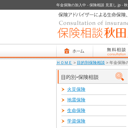
年金保険の加入中 - 保険相談 見直し.jp - 
ＨＯＭＥ
>
目的別保険相談
> 年金保険
火災保険
地震保険
生命保険
学資保険