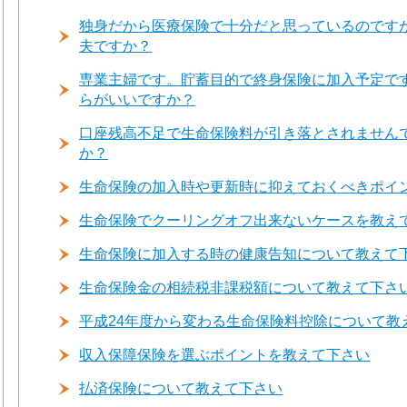
独身だから医療保険で十分だと思っているのです
夫ですか？
専業主婦です。貯蓄目的で終身保険に加入予定で
らがいいですか？
口座残高不足で生命保険料が引き落とされません
か？
生命保険の加入時や更新時に抑えておくべきポイ
生命保険でクーリングオフ出来ないケースを教え
生命保険に加入する時の健康告知について教えて
生命保険金の相続税非課税額について教えて下さ
平成24年度から変わる生命保険料控除について教
収入保障保険を選ぶポイントを教えて下さい
払済保険について教えて下さい