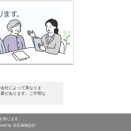
険会社によって異なりま
必要があります。ご不明な
を禁じます。
wered by
京応保険設計