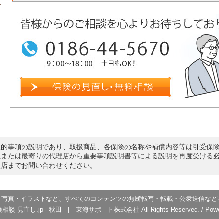
般的事項の説明であり、取扱商品、各保険の名称や補償内容等は引受保
社または最寄りの代理店から重要事項説明書等による説明を再度受ける
理店までお問い合わせください。
・写真・イラストなど、すべてのコンテンツの無断転写・転載・公衆送信など
険相談 見直し.jp - 秋田 | 東海サポ―ト株式会社
All Rights Reserved. / Po