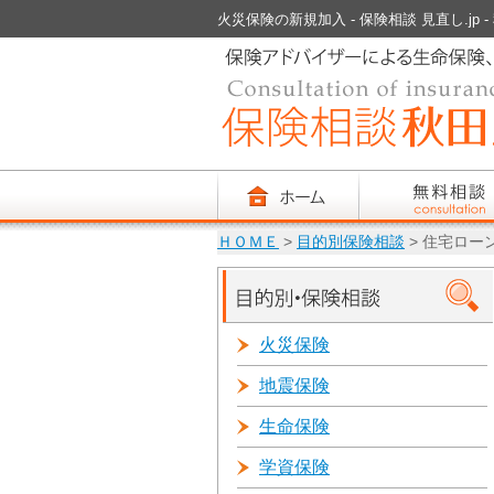
火災保険の新規加入 - 保険相談 見直し.jp -
ＨＯＭＥ
>
目的別保険相談
> 住宅ロー
火災保険
地震保険
生命保険
学資保険